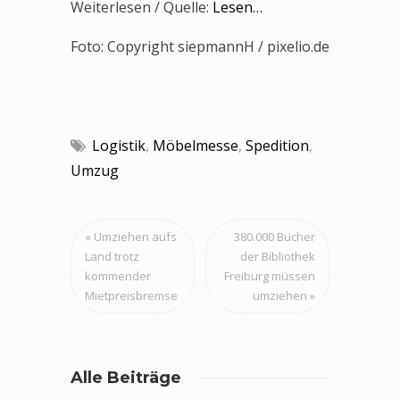
Weiterlesen / Quelle:
Lesen…
Foto: Copyright siepmannH / pixelio.de
Logistik
,
Möbelmesse
,
Spedition
,
Umzug
Post
« Umziehen aufs
380.000 Bücher
navigation
Land trotz
der Bibliothek
kommender
Freiburg müssen
Mietpreisbremse
umziehen »
Alle Beiträge