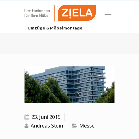
Umzüge & Möbelmontage
Skip
to
content
Veröffentlicht
23. Juni 2015
am
Andreas Stein
Messe